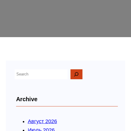
П
о
и
Archive
с
к
Август 2026
Июль 2026