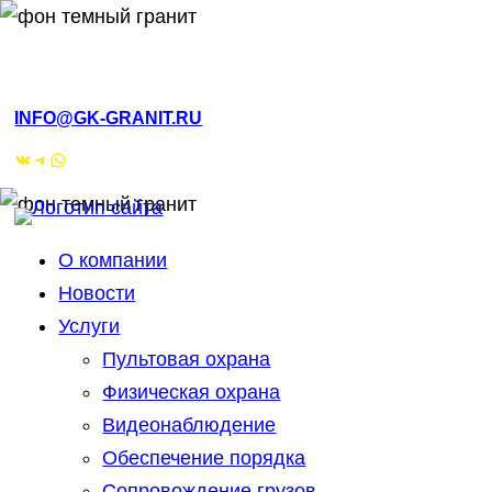
Перейти
к
РМЭ, Йошкар-Ола, ул.Кирова, 4а
содержимому
INFO@GK-GRANIT.RU
ВКонтакте
Telegram
WhatsApp
О компании
Новости
Услуги
Пультовая охрана
Физическая охрана
Видеонаблюдение
Обеспечение порядка
Сопровождение грузов