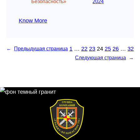
Безопасность»
2024
Know More
1
…
22
23
24
25
26
…
32
←
Предыдущая страница
Следующая страница
→