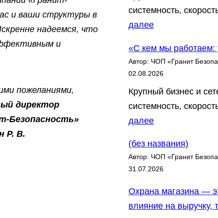
системность, скорос
ас и ваши структуры в
:
далее
Искренне надеемся, что
«
эффективным и
«С кем мы работаем:
С
Автор: ЧОП «Гранит Безопа
к
02.08.2026
е
ими пожеланиями,
Крупный бизнес и се
м
ный директор
системность, скорос
м
ит-Безопасность»
:
далее
ы
 Р. В.
«
р
(без названия)
С
а
Автор: ЧОП «Гранит Безопа
к
31.07.2026
б
е
о
Охрана магазина — эт
м
т
влияние на выручку, 
м
а