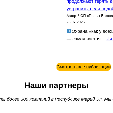
продолжают терять де
ы
е
устранить, если подо
р
м
Автор: ЧОП «Гранит Безопа
а
:
28.07.2026
б
у
Охрана «как у всех
о
р
— самая частая…
Чи
т
о
а
в
е
е
м
н
Смотреть все публикации
:
ь
у
д
Наши партнеры
р
о
о
в
ь более 300 компаний в Республике Марий Эл. Мы
в
е
е
р