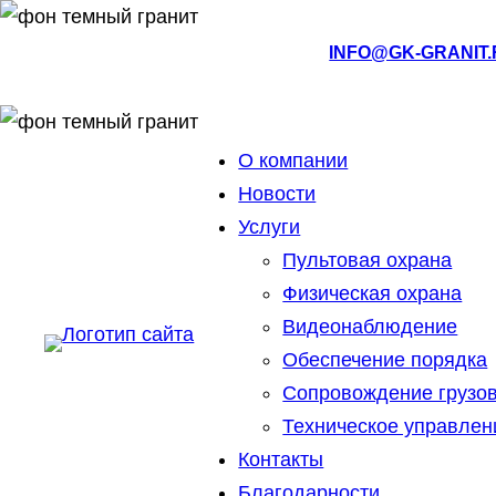
Перейти
к
РМЭ, Йошкар-Ола, ул.Кирова, 4а
INFO@GK-GRANIT
содержимому
О компании
Новости
Услуги
Пультовая охрана
Физическая охрана
Видеонаблюдение
Обеспечение порядка
Сопровождение грузо
Техническое управлен
Контакты
Благодарности