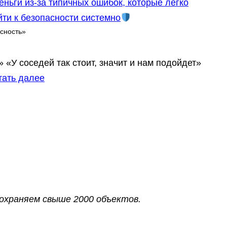
ньги из‑за типичных ошибок, которые легко
йти к безопасности системно
сность»
» «У соседей так стоит, значит и нам подойдет»
:
тать далее
О
х
р
а
н
а
м
а
 охраняем свыше 2000 объектов.
г