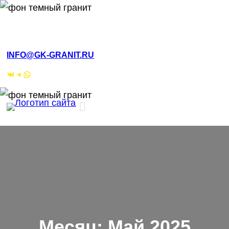
Перейти
к
РМЭ, Йошкар-Ола, ул.Кирова, 4а
содержимому
INFO@GK-GRANIT.RU
ВКонтакте
Telegram
WhatsApp
Месяц:
Май 2025