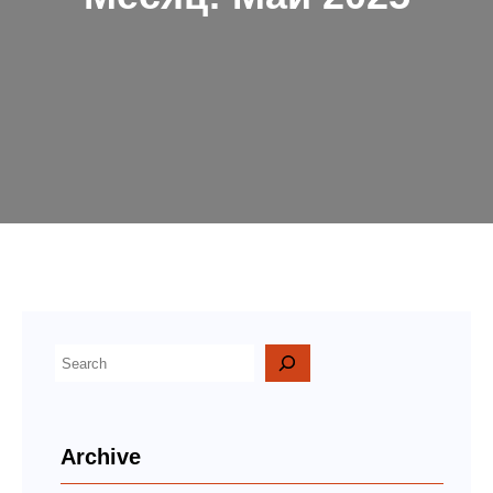
П
о
и
Archive
с
к