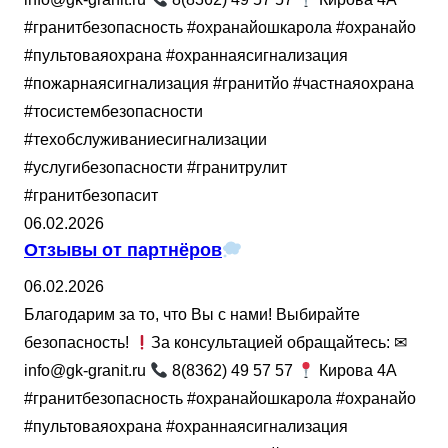
#гранитбезопасность #охранайошкарола #охранайо
#пультоваяохрана #охраннаясигнализация
#пожарнаясигнализация #гранитйо #частнаяохрана
#тосистембезопасности
#техобслуживаниесигнализации
#услугибезопасности #гранитрулит
#гранитбезопасит
06.02.2026
Отзывы от партнёров
06.02.2026
Благодарим за то, что Вы с нами! Выбирайте
безопасность!
За консультацией обращайтесь: ✉
info@gk-granit.ru
8(8362) 49 57 57
Кирова 4А
#гранитбезопасность #охранайошкарола #охранайо
#пультоваяохрана #охраннаясигнализация