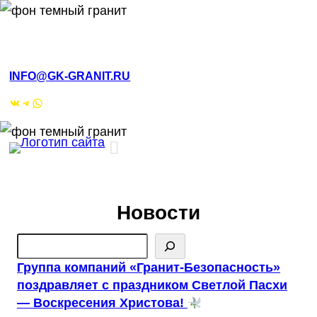
Перейти
к
РМЭ, Йошкар-Ола, ул.Кирова, 4а
содержимому
INFO@GK-GRANIT.RU
ВКонтакте
Telegram
WhatsApp
Новости
Поиск
Группа компаний «Гранит-Безопасность»
поздравляет с праздником Светлой Пасхи
— Воскресения Христова!