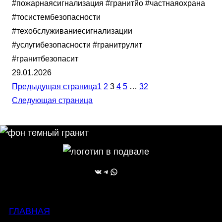
#пожарнаясигнализация #гранитйо #частнаяохрана
#тосистембезопасности
#техобслуживаниесигнализации
#услугибезопасности #гранитрулит
#гранитбезопасит
29.01.2026
Предыдущая страница
1
2
3
4
5
…
32
Следующая страница
ВКонтакте
Telegram
WhatsApp
ГЛАВНАЯ