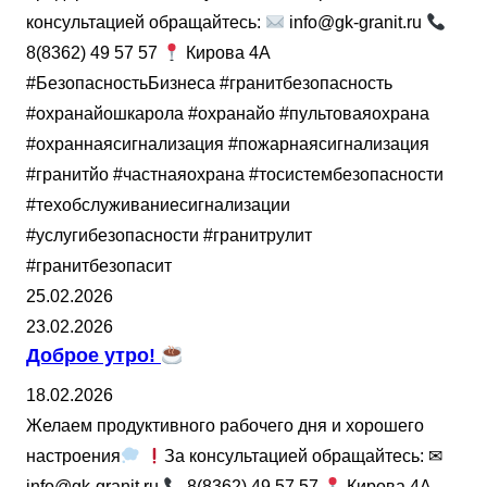
консультацией обращайтесь:
info@gk-granit.ru
8(8362) 49 57 57
Кирова 4А
#БезопасностьБизнеса #гранитбезопасность
#охранайошкарола #охранайо #пультоваяохрана
#охраннаясигнализация #пожарнаясигнализация
#гранитйо #частнаяохрана #тосистембезопасности
#техобслуживаниесигнализации
#услугибезопасности #гранитрулит
#гранитбезопасит
25.02.2026
23.02.2026
Доброе утро!
18.02.2026
Желаем продуктивного рабочего дня и хорошего
настроения
За консультацией обращайтесь: ✉
info@gk-granit.ru
8(8362) 49 57 57
Кирова 4А