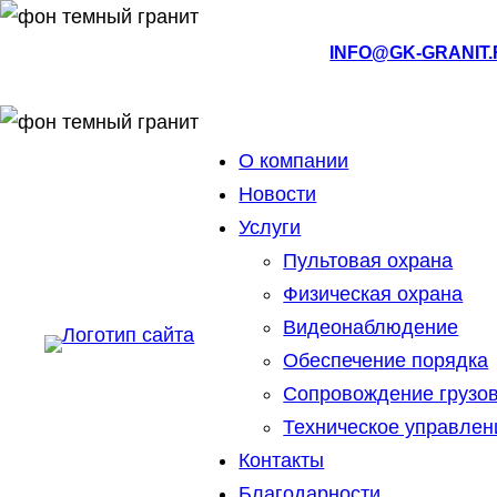
РМЭ, Йошкар-Ола, ул.Кирова, 4а
INFO@GK-GRANIT
О компании
Новости
Услуги
Пультовая охрана
Физическая охрана
Видеонаблюдение
Обеспечение порядка
Сопровождение грузо
Техническое управлен
Контакты
Благодарности