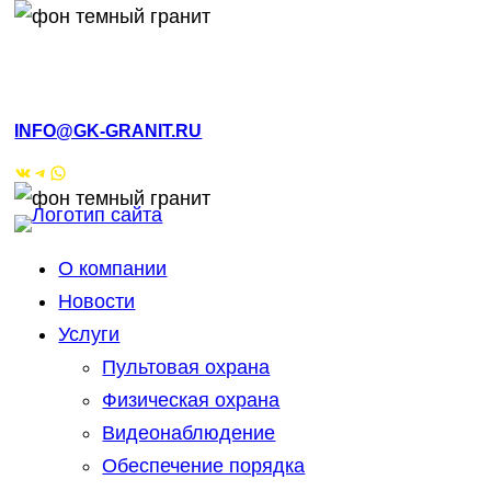
РМЭ, Йошкар-Ола, ул.Кирова, 4а
INFO@GK-GRANIT.RU
ВКонтакте
Telegram
WhatsApp
О компании
Новости
Услуги
Пультовая охрана
Физическая охрана
Видеонаблюдение
Обеспечение порядка