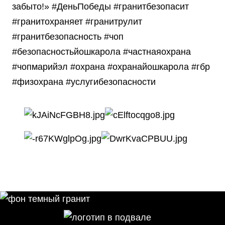
забыто!» #ДеньПобеды #гранитбезопасит
#гранитохраняет #гранитрулит
#гранитбезопасность #чоп
#безопасностьйошкарола #частнаяохрана
#чопмарийэл #охрана #охранайошкарола #гбр
#физохрана #услугибезопасности